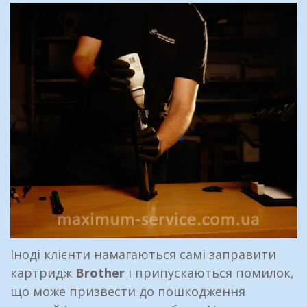
Іноді клієнти намагаються самі заправити
картридж
Brother
і припускаються помилок,
що може призвести до пошкодження