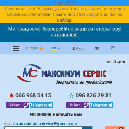
Слава ЗСУ!
Шановні клієнти! В разі відсутності зв'язку із нами по номерах
мобільних операторів, Пишіть або телефонуйте до нас на
Вайбер!
Ми працюємо! безперебійно завдяки генератору!
датальніше.
Відгуки
Вхід
м. Львів
066 968 54 15
096 826 29 81
ms.maximum.service@gmail.com
email: