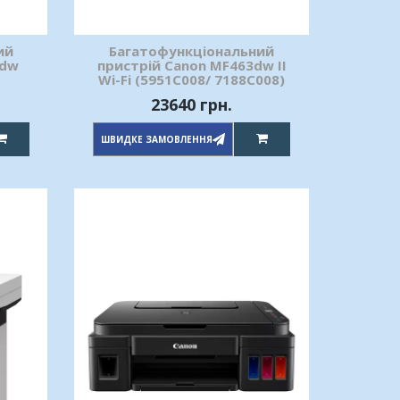
ий
Багатофункціональний
1dw
пристрій Canon MF463dw II
Wi-Fi (5951C008/ 7188C008)
23640 грн.
ШВИДКЕ ЗАМОВЛЕННЯ