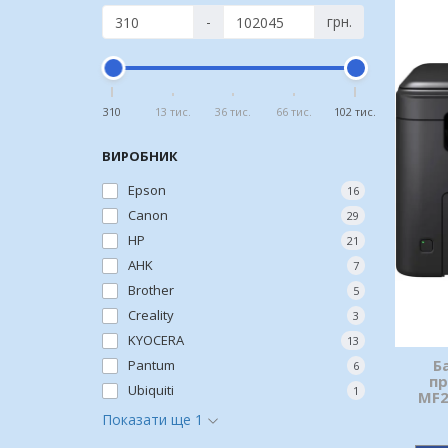
-
грн.
310
13 тис.
36 тис.
66 тис.
102 тис.
ВИРОБНИК
Epson
16
Canon
29
HP
21
AHK
7
Brother
5
Creality
3
KYOCERA
13
Б
Pantum
6
пр
Ubiquiti
1
MF2
Показати ще 1