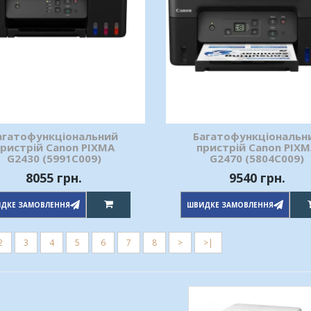
агатофункціональний
Багатофункціональн
ристрій Canon PIXMA
пристрій Canon PIX
G2430 (5991C009)
G2470 (5804C009)
8055 грн.
9540 грн.
ДКЕ ЗАМОВЛЕННЯ
ШВИДКЕ ЗАМОВЛЕННЯ
2
3
4
5
6
7
8
>
>|