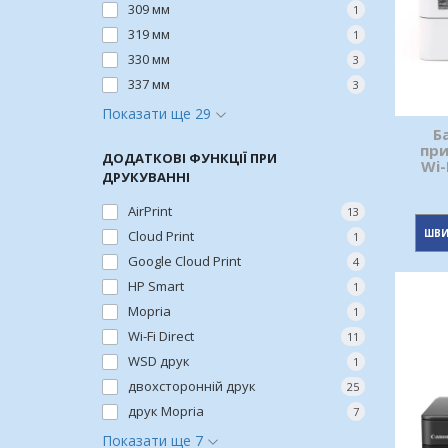
309 мм
1
319 мм
1
330 мм
3
337 мм
3
Показати ще 29
Б
при
ДОДАТКОВІ ФУНКЦІЇ ПРИ
Wi-
ДРУКУВАННІ
AirPrint
13
ШВИ
Cloud Print
1
Google Cloud Print
4
HP Smart
1
Mopria
1
Wi-Fi Direct
11
WSD друк
1
двохсторонній друк
25
друк Mopria
7
Показати ще 7