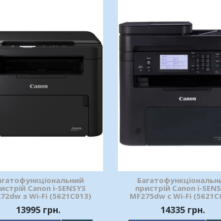
агатофункціональний
Багатофункціональн
истрій Canon i-SENSYS
пристрій Canon i-SEN
72dw з Wi-Fi (5621C013)
MF275dw c Wi-Fi (5621C
13995 грн.
14335 грн.