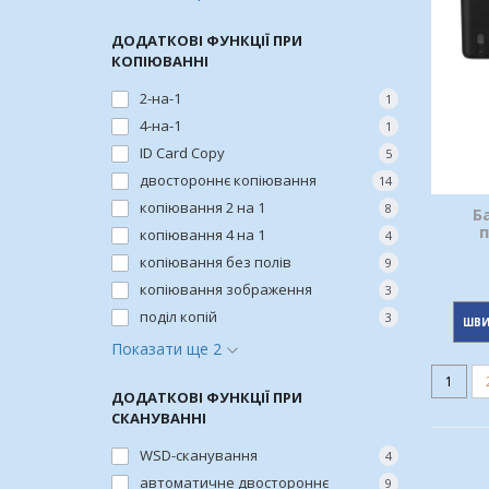
ДОДАТКОВІ ФУНКЦІЇ ПРИ
КОПІЮВАННІ
2-на-1
1
4-на-1
1
ID Card Copy
5
двостороннє копіювання
14
копіювання 2 на 1
8
Б
п
копіювання 4 на 1
4
копіювання без полів
9
копіювання зображення
3
поділ копій
3
ШВИ
Показати ще 2
1
ДОДАТКОВІ ФУНКЦІЇ ПРИ
СКАНУВАННІ
WSD-сканування
4
автоматичне двостороннє
9