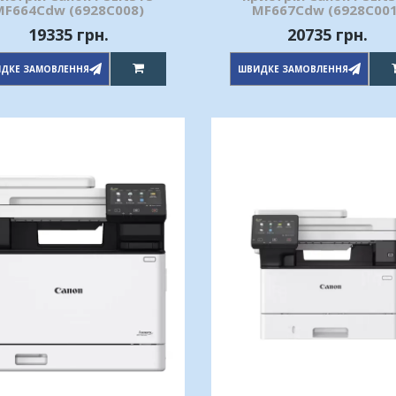
MF664Cdw (6928C008)
MF667Cdw (6928C001
19335 грн.
20735 грн.
ДКЕ ЗАМОВЛЕННЯ
ШВИДКЕ ЗАМОВЛЕННЯ