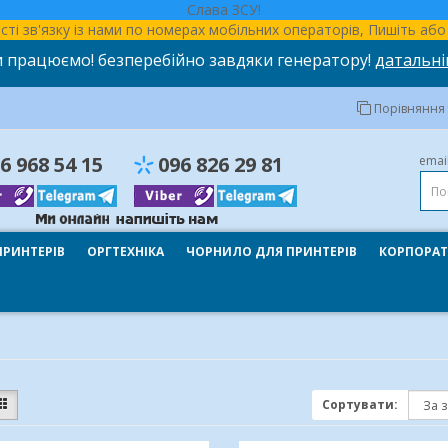
Слава ЗСУ!
ності зв'язку із нами по номерах мобільних операторів, Пишіть а
 працюємо! безперебійно завдяки генератору!
датальні
Порівняння т
6 968 54 15
096 826 29 81
emai
ПРИНТЕРІВ
ОРГТЕХНІКА
ЧОРНИЛО ДЛЯ ПРИНТЕРІВ
КОРПОРАТ
Сортувати: