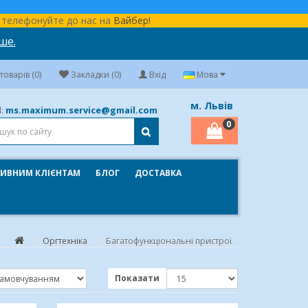
бо телефонуйте до нас на
Вайбер!
ше.
оварів (0)
Закладки (0)
Вхід
Мова
м. Львів
ms.maximum.service@gmail.com
l:
0
ИВНИМ КЛІЄНТАМ
БЛОГ
ДОСТАВКА
Оргтехніка
Багатофункціональні пристрої
Показати