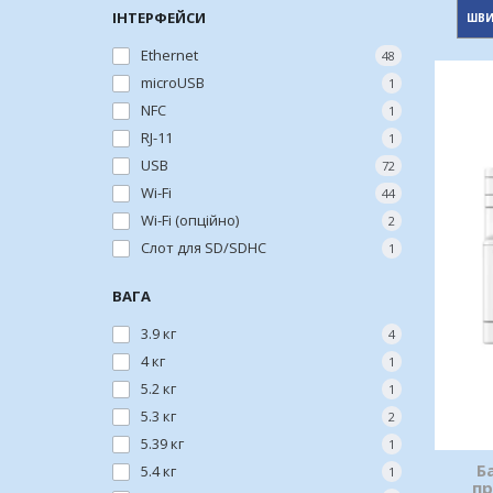
ІНТЕРФЕЙСИ
ШВИ
Ethernet
48
microUSB
1
NFC
1
RJ-11
1
USB
72
Wi-Fi
44
Wi-Fi (опційно)
2
Слот для SD/SDHC
1
ВАГА
3.9 кг
4
4 кг
1
5.2 кг
1
5.3 кг
2
5.39 кг
1
Б
5.4 кг
1
пр