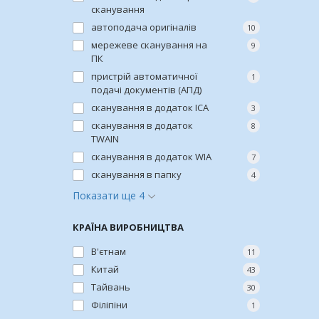
сканування
автоподача оригіналів
10
мережеве сканування на
9
ПК
пристрій автоматичної
1
подачі документів (АПД)
сканування в додаток ICA
3
сканування в додаток
8
TWAIN
сканування в додаток WIA
7
сканування в папку
4
Показати ще 4
КРАЇНА ВИРОБНИЦТВА
В'єтнам
11
Китай
43
Тайвань
30
Філіпіни
1