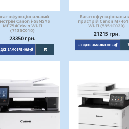
агатофункціональний
Багатофункціональн
истрій Canon i-SENSYS
пристрій Canon MF46
MF754Cdw з Wi-Fi
Wi-Fi (5951C020)
(7185С010)
21215 грн.
23350 грн.
ШВИДКЕ ЗАМОВЛЕННЯ
ДКЕ ЗАМОВЛЕННЯ