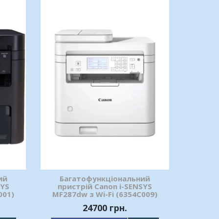
ий
Багатофункціональний
SYS
пристрій Canon i-SENSYS
001)
MF287dw з Wi-Fi (6354C009)
24700 грн.