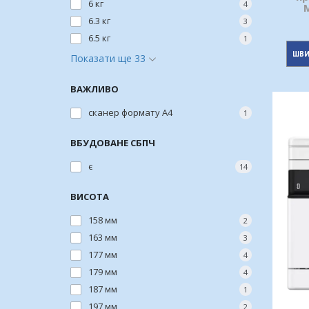
6 кг
4
6.3 кг
3
6.5 кг
1
ШВИ
Показати ще 33
ВАЖЛИВО
сканер формату А4
1
ВБУДОВАНЕ СБПЧ
є
14
ВИСОТА
158 мм
2
163 мм
3
177 мм
4
179 мм
4
187 мм
1
197 мм
2