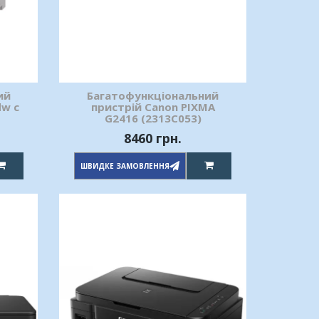
ий
Багатофункціональний
dw c
пристрій Canon PIXMA
G2416 (2313C053)
8460 грн.
ШВИДКЕ ЗАМОВЛЕННЯ