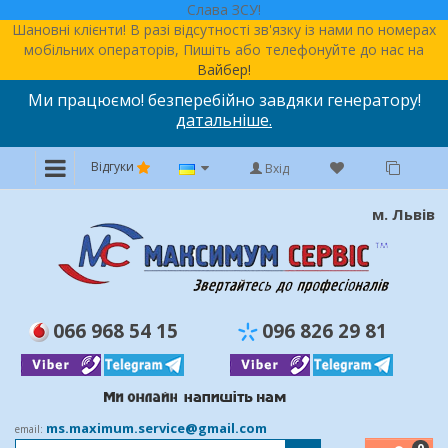
Слава ЗСУ!
Шановні клієнти! В разі відсутності зв'язку із нами по номерах
мобільних операторів, Пишіть або телефонуйте до нас на
Вайбер!
Ми працюємо! безперебійно завдяки генератору!
датальніше.
Відгуки
Вхід
м. Львів
066 968 54 15
096 826 29 81
ms.maximum.service@gmail.com
email: