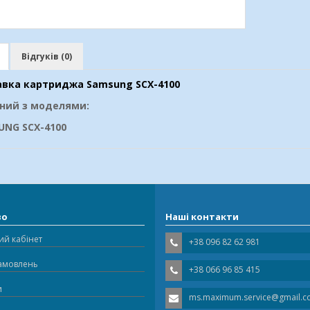
Відгуків (0)
авка картриджа Samsung SCX-4100
сний з моделями:
UNG SCX-4100
во
Наші контакти
ий кабінет
+38 096 82 62 981
замовлень
+38 066 96 85 415
и
ms.maximum.service@gmail.