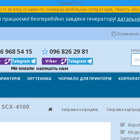
Слава ЗСУ!
ності зв'язку із нами по номерах мобільних операторів, Пишіть а
 працюємо! безперебійно завдяки генератору!
датальні
Порівняння т
6 968 54 15
096 826 29 81
emai
ПРИНТЕРІВ
ОРГТЕХНІКА
ЧОРНИЛО ДЛЯ ПРИНТЕРІВ
КОРПОРАТ
SCX-4100
Заправка катриджів
Заправка картри
Виро
Моде
Samsung