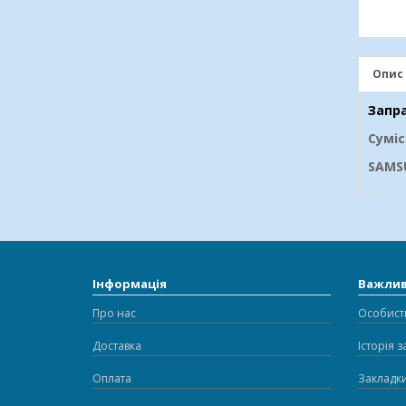
Опис
Запр
Сумі
SAMS
Інформація
Важли
Про нас
Особист
Доставка
Історія 
Оплата
Закладк