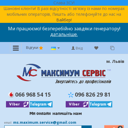
Слава ЗСУ!
Шановні клієнти! В разі відсутності зв'язку із нами по номерах
мобільних операторів, Пишіть або телефонуйте до нас на
Вайбер!
Ми працюємо! безперебійно завдяки генератору!
датальніше.
Відгуки
Вхід
м. Львів
066 968 54 15
096 826 29 81
ms.maximum.service@gmail.com
email: