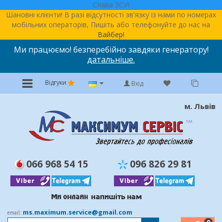
Слава ЗСУ!
Шановні клієнти! В разі відсутності зв'язку із нами по номерах
мобільних операторів, Пишіть або телефонуйте до нас на
Вайбер!
Ми працюємо! безперебійно завдяки генератору!
датальніше.
Відгуки
Вхід
м. Львів
066 968 54 15
096 826 29 81
ms.maximum.service@gmail.com
email: