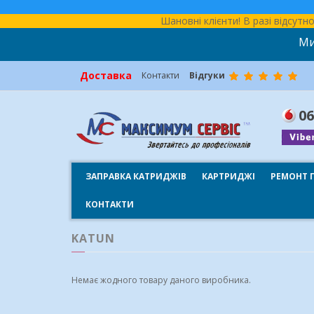
Шановні клієнти! В разі відсут
Ми
Доставка
Контакти
Відгуки
06
ЗАПРАВКА КАТРИДЖІВ
КАРТРИДЖІ
РЕМОНТ 
КОНТАКТИ
KATUN
Немає жодного товару даного виробника.