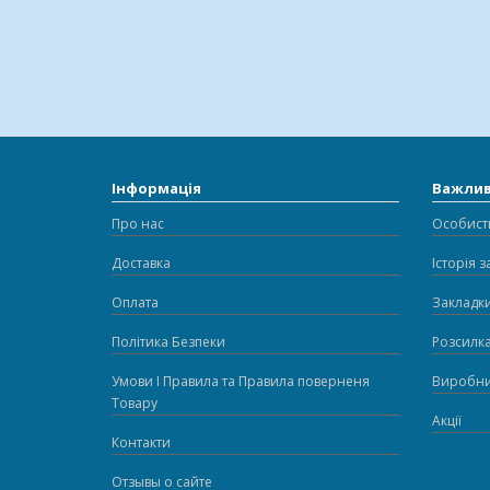
Інформація
Важли
Про нас
Особист
Доставка
Історія 
Оплата
Закладк
Політика Безпеки
Розсилк
Умови І Правила та Правила поверненя
Виробн
Товару
Акції
Контакти
Отзывы о сайте