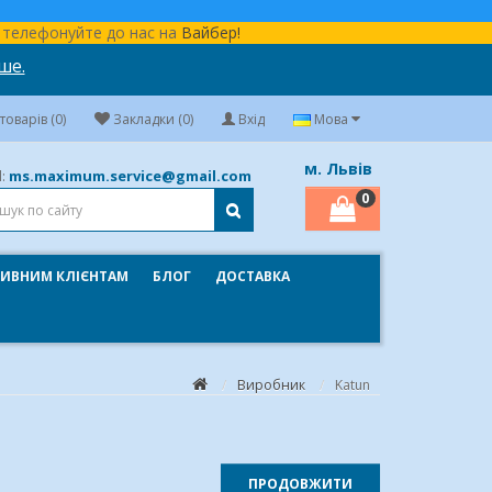
бо телефонуйте до нас на
Вайбер!
ше.
оварів (0)
Закладки (0)
Вхід
Мова
м. Львів
ms.maximum.service@gmail.com
l:
0
ИВНИМ КЛІЄНТАМ
БЛОГ
ДОСТАВКА
Виробник
Katun
ПРОДОВЖИТИ