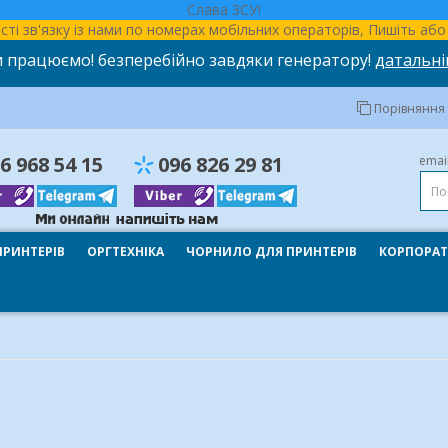
Слава ЗСУ!
ності зв'язку із нами по номерах мобільних операторів, Пишіть а
 працюємо! безперебійно завдяки генератору!
датальні
Порівняння т
6 968 54 15
096 826 29 81
emai
ПРИНТЕРІВ
ОРГТЕХНІКА
ЧОРНИЛО ДЛЯ ПРИНТЕРІВ
КОРПОРАТ