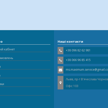
во
Наші контакти
ий кабінет
+38 096 82 62 981
замовлень
+38 066 96 85 415
и
ms.maximum.service@gmail.
а
Львів, пр-т В'ячеслава Чорно
ики
Офіс 103