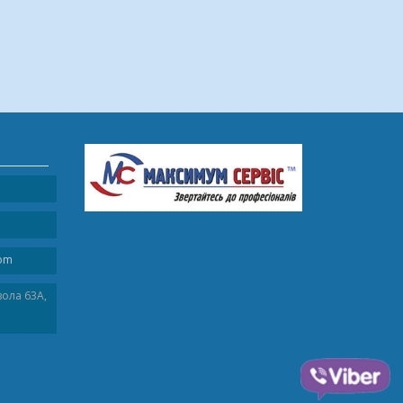
com
вола 63A,