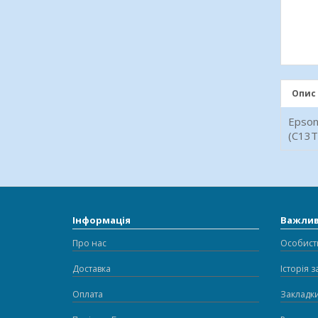
Опис
Epso
(C13
Інформація
Важли
Про нас
Особист
Доставка
Історія 
Оплата
Закладк