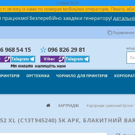
Слава ЗСУ!
ності зв'язку із нами по номерах мобільних операторів, Пишіть а
 працюємо! безперебійно завдяки генератору!
датальні
Порівняння т
6 968 54 15
096 826 29 81
emai
ПРИНТЕРІВ
ОРГТЕХНІКА
ЧОРНИЛО ДЛЯ ПРИНТЕРІВ
КОРПОРАТ
КАРТРИДЖІ
Картридж сумісний Epson T
 XL (C13T945240) 5K АРК, БЛАКИТНИЙ BARV