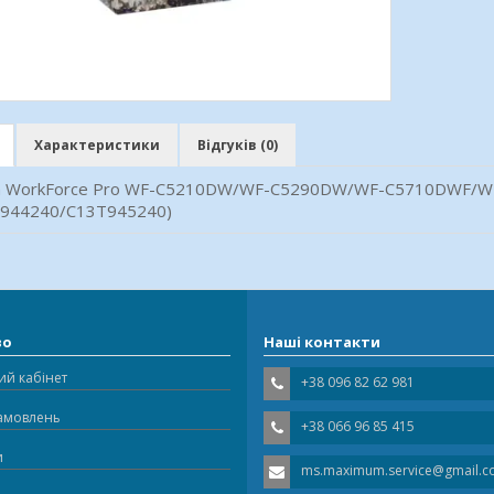
Характеристики
Відгуків (0)
n WorkForce Pro WF-C5210DW/WF-C5290DW/WF-C5710DWF/W
T944240/C13T945240)
во
Наші контакти
ий кабінет
+38 096 82 62 981
замовлень
+38 066 96 85 415
и
ms.maximum.service@gmail.