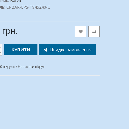
бник:
Barva
ь: CI-BAR-EPS-T945240-C
 грн.
КУПИТИ
Швидке замовлення
0 відгуків
/
Написати відгук