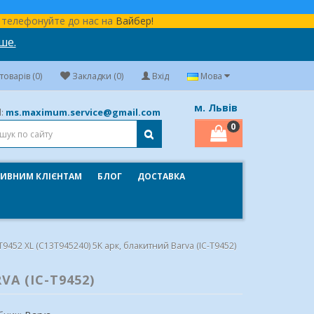
бо телефонуйте до нас на
Вайбер!
ше.
оварів (0)
Закладки (0)
Вхід
Мова
м. Львів
ms.maximum.service@gmail.com
l:
0
ИВНИМ КЛІЄНТАМ
БЛОГ
ДОСТАВКА
9452 XL (C13T945240) 5K арк, блакитний Barva (IC-T9452)
A (IC-T9452)