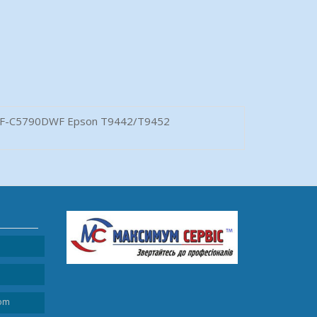
F-C5790DWF Epson T9442/T9452
com