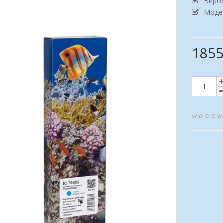
Виро
Модел
1855