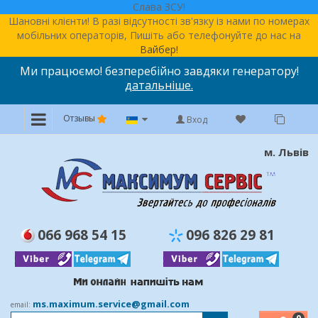
Слава ЗСУ!
Шановні клієнти! В разі відсутності зв'язку із нами по номерах
мобільних операторів, Пишіть або телефонуйте до нас на
Вайбер!
Ми працюємо! безперебійно завдяки генератору!
датальніше.
Отзывы
Вход
м. Львів
066 968 54 15
096 826 29 81
ms.maximum.service@gmail.com
email: