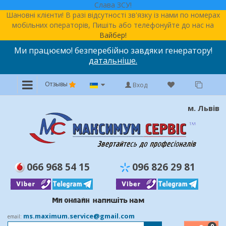
Слава ЗСУ!
Шановні клієнти! В разі відсутності зв'язку із нами по номерах
мобільних операторів, Пишіть або телефонуйте до нас на
Вайбер!
Ми працюємо! безперебійно завдяки генератору!
датальніше.
Отзывы
Вход
м. Львів
066 968 54 15
096 826 29 81
ms.maximum.service@gmail.com
email: