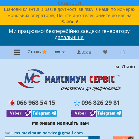
Слава ЗСУ!
Шановні клієнти! В разі відсутності зв'язку із нами по номерах
мобільних операторів, Пишіть або телефонуйте до нас на
Вайбер!
Ми працюємо! безперебійно завдяки генератору!
датальніше.
Отзывы
Вход
м. Львів
066 968 54 15
096 826 29 81
ms.maximum.service@gmail.com
email: