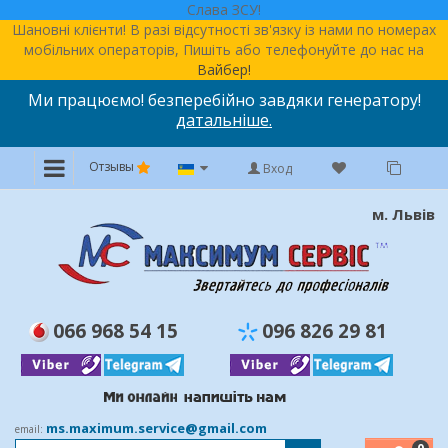
Слава ЗСУ!
Шановні клієнти! В разі відсутності зв'язку із нами по номерах
мобільних операторів, Пишіть або телефонуйте до нас на
Вайбер!
Ми працюємо! безперебійно завдяки генератору!
датальніше.
Отзывы
Вход
м. Львів
066 968 54 15
096 826 29 81
ms.maximum.service@gmail.com
email: