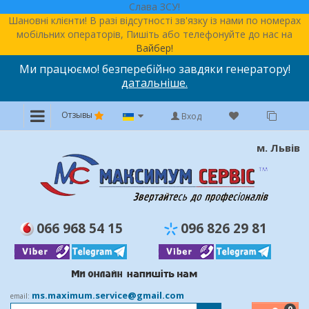
Слава ЗСУ!
Шановні клієнти! В разі відсутності зв'язку із нами по номерах
мобільних операторів, Пишіть або телефонуйте до нас на
Вайбер!
Ми працюємо! безперебійно завдяки генератору!
датальніше.
Отзывы
Вход
м. Львів
066 968 54 15
096 826 29 81
ms.maximum.service@gmail.com
email: