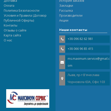
Доставка
История заказов
Оплата
Закладки
Политика Безопасности
Рассылка
Условия и Правила (Договор
Производители
Публичной Оферты)
Акции
Контакты
Наши контакты
Отзывы о сайте
Карта сайта
+38 096 82 62 981
О нас
+38 066 96 85 415
ms.maximum.service@gmail.c
om
Львів, пр-т В'ячеслава
Чорновола 63A, Офіс 103