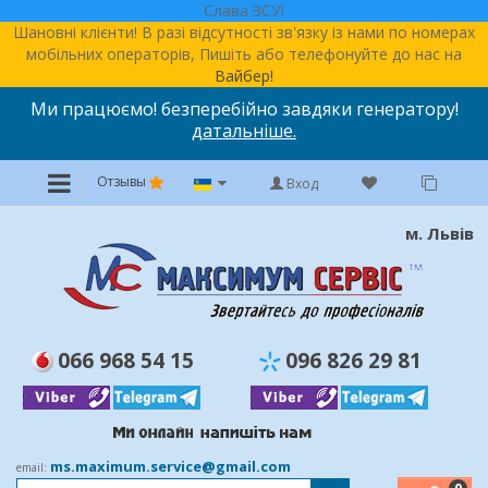
Слава ЗСУ!
Шановні клієнти! В разі відсутності зв'язку із нами по номерах
мобільних операторів, Пишіть або телефонуйте до нас на
Вайбер!
Ми працюємо! безперебійно завдяки генератору!
датальніше.
Отзывы
Вход
м. Львів
066 968 54 15
096 826 29 81
ms.maximum.service@gmail.com
email: